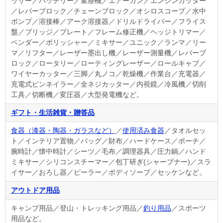
ッサー／バッテリー／集塵機／エアーガン／エンジンカッター
／レバーブロック／チェーンブロック／オシロスコープ／水中
ポンプ／溶接棒／アーク溶接器／ドリルドライバー／フライス
盤／ブリッジ／プレート／フレーム修正機／ヘッジトリマー／
ベンダー／ポリッシャー／ミキサー／ユニック／ランマ／リー
マ／リフター／レーザー墨出し機／レーザー測量機／レバーブ
ロック／ロータリー／ローティングレーザー／ロールキャブ／
ワイヤーカッター／三脚／丸ノコ／乾燥機／作業台／充電器／
充電式ピンネイラー／全ネジカッター／内視鏡／冷風機／切削
工具／切断機／変圧器／大型発電機など。
ギフト・生活雑貨・贈答品
食器（漆器・陶器・ガラスなど）
／
使用済み食器
／タオルセッ
ト／インテリア置物／バッグ／財布／ハードケース／ポーチ／
腕時計／懐中時計／シーツ／毛布／調理器具／圧力鍋／ハンド
ミキサー／シリコンスチーマー／包丁研ぎ(シャープナー)／スラ
イサー／おろし器／ピーラー／ボディソープ／セッケンなど。
アウトドア用品
キャンプ用品／登山・トレッキング用品／
釣り用品
／スポーツ
用品など。