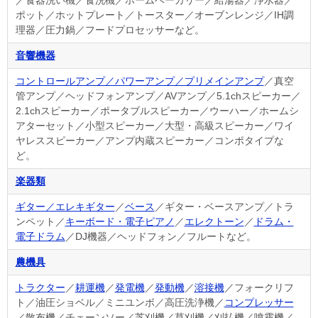
／食器洗い機／食洗機／ホームベーカリー／給湯器／浄水器／
ポット／ホットプレート／トースター／オーブンレンジ／IH調
理器／圧力鍋／フードプロセッサーなど。
音響機器
コントロールアンプ／パワーアンプ／プリメインアンプ
／真空
管アンプ／ヘッドフォンアンプ／AVアンプ／5.1chスピーカー／
2.1chスピーカー／ポータブルスピーカー／ウーハー／ホームシ
アターセット／小型スピーカー／大型・高級スピーカー／ワイ
ヤレススピーカー／アンプ内蔵スピーカー／コンポタイプな
ど。
楽器類
ギター／エレキギター
／
ベース
／ギター・ベースアンプ／トラ
ンペット／
キーボード・電子ピアノ
／
エレクトーン
／
ドラム・
電子ドラム
／DJ機器／ヘッドフォン／フルートなど。
農機具
トラクター
／
耕運機
／
発電機
／
発動機
／
溶接機
／フォークリフ
ト／油圧ショベル／ミニユンボ／高圧洗浄機／
コンプレッサー
／散布機／チェーンソー／芝刈機／草刈機／刈払機／噴霧機／