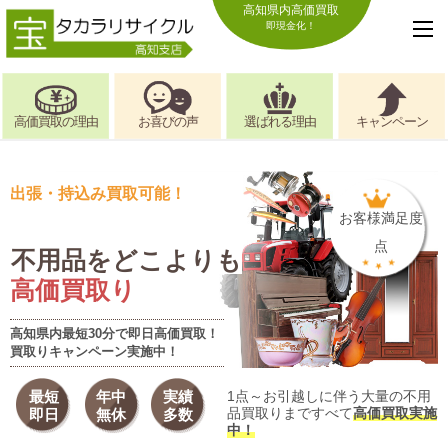
高知県内高価買取
即現金化！
高価買取の理由
お喜びの声
選ばれる理由
キャンペーン
出張・持込み買取可能！
お客様満足度
点
不用品をどこよりも
高価買取り
高知県内最短30分で即日高価買取！
買取りキャンペーン実施中！
最短
年中
実績
1点～お引越しに伴う大量の不用
品買取りまですべて
高価買取実施
即日
無休
多数
中！