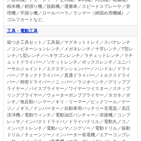
精米機／籾摺り機／脱穀機／運搬車／スピードスプレーヤ／管
理機／芋掘り機／ロールベーラ／ランマー（締固め用機械）／
ゴルフカートなど。
工具・電動工具
箱つき工具セット／工具箱／マグネットトレイ／スパナレンチ
／コンビネーションレンチ／メガネレンチ／十字レンチ／T型レ
ンチ／L型レンチ／ヘキサゴンレンチ／ラチェットレンチ／ラチ
ェットドライバー／ソケットレンチ／ボックスレンチ／ユニバ
ーサルジョイント／エクステンションバー／ハンドル／ドライ
バー／アタックドライバー／貫通ドライバー／トルクスドライ
バー／精密ドライバー／ニッパー／ラジオペンチ／グリッププ
ライヤー／バイスプライヤー／ワイヤーツイスター／スナップ
リングフライヤー／ウォーターポンププライヤー／タガネ／ポ
ンチ／無反動ハンマー／キリ・リーマー／ピックツール／ゲー
ジ／ノギス／インバーター／自動車用バッテリー充電器／高圧
洗浄機／電動ウィンチ／電動油圧パンチャー／溶接機／コンプ
レッサ／インパクトドライバ／ドライバドリル／電動丸ノコ／
インパクトレンチ／電動ハンマ／ジグソー／電動ドリル／振動
ドリル／チェーンソー／インバーター発電機／エアーコンプレ