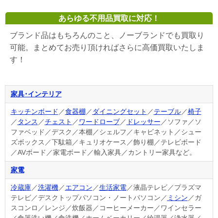
あらゆる不用品買取に対応！
ブランド品はもちろんのこと、ノーブランドでも買取り
可能。まとめてお売り頂ければさらに高価買取いたしま
す！
家具･インテリア
キッチンボード
／
食器棚
／
ダイニングセット
／
テーブル
／
椅子
／
タンス
／
チェスト
／
ワードローブ
／
ドレッサー
／ソファ／ソ
ファベッド／デスク／本棚／シェルフ／キャビネット／シュー
ズボックス／下駄箱／キュリオケース／飾り棚／テレビボード
／AVボード／家電ボード／輸入家具／カントリー家具など。
家電
冷蔵庫
／
洗濯機
／
エアコン
／
生活家電
／液晶テレビ／プラズマ
テレビ／デスクトップパソコン・ノートパソコン／
ミシン
／ガ
スコンロ／レンジ／炊飯器／コーヒーメーカー／ワインセラー