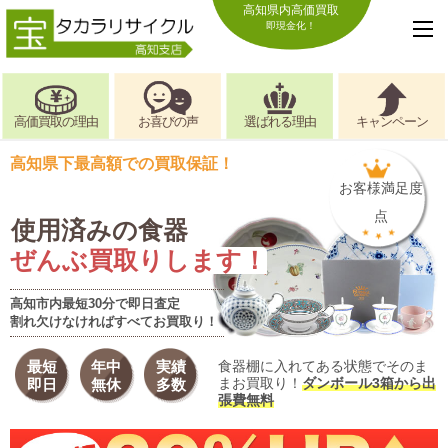
高知県内高価買取
即現金化！
高価買取の理由
お喜びの声
選ばれる理由
キャンペーン
高知県下最高額での買取保証！
お客様満足度
点
使用済みの食器
ぜんぶ買取りします！
高知市内最短30分で即日査定
割れ欠けなければすべてお買取り！
最短
年中
実績
食器棚に入れてある状態でそのま
まお買取り！
ダンボール3箱から出
即日
無休
多数
張費無料