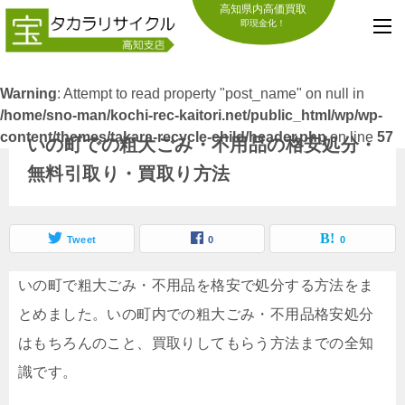
高知県内高価買取
即現金化！
Warning
: Attempt to read property "post_name" on null in
/home/sno-man/kochi-rec-kaitori.net/public_html/wp/wp-
content/themes/takara-recycle-child/header.php
on line
57
いの町での粗大ごみ・不用品の格安処分・
無料引取り・買取り方法
Tweet
0
0
いの町で粗大ごみ・不用品を格安で処分する方法をま
とめました。いの町内での粗大ごみ・不用品格安処分
はもちろんのこと、買取りしてもらう方法までの全知
識です。