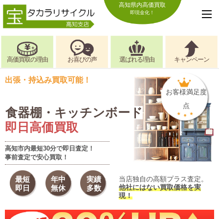
高知県内高価買取
即現金化！
高価買取の理由
お喜びの声
選ばれる理由
キャンペーン
出張・持込み買取可能！
お客様満足度
点
食器棚・キッチンボード
即日高価買取
高知市内最短30分で即日査定！
事前査定で安心買取！
最短
年中
実績
当店独自の高額プラス査定。
他社にはない買取価格を実
即日
無休
多数
現！