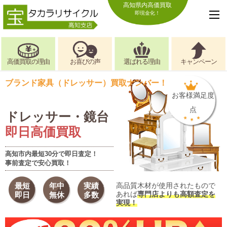
高知県内高価買取
即現金化！
高価買取の理由
お喜びの声
選ばれる理由
キャンペーン
ブランド家具（ドレッサー）買取ナンバー！
お客様満足度
点
ドレッサー・鏡台
即日高価買取
高知市内最短30分で即日査定！
事前査定で安心買取！
最短
年中
実績
高品質木材が使用されたもので
あれば
専門店よりも高額査定を
即日
無休
多数
実現！