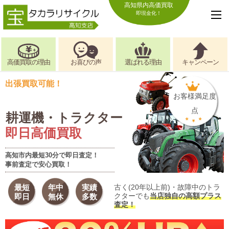
高知県内高価買取
即現金化！
高価買取の理由
お喜びの声
選ばれる理由
キャンペーン
出張買取可能！
お客様満足度
点
耕運機・トラクター
即日高価買取
高知市内最短30分で即日査定！
事前査定で安心買取！
最短
年中
実績
古く(20年以上前)・故障中のトラ
クターでも
当店独自の高額プラス
即日
無休
多数
査定！