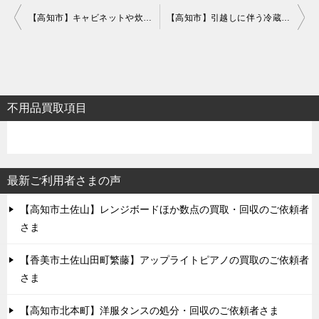
投
【高知市】キャビネットや炊飯器などの処分と回収・お客様の声
【高知市】引越しに伴う冷蔵庫や新聞などの処分と回収・お客様の声
稿
ナ
ビ
ゲ
不用品買取項目
ー
シ
ョ
最新ご利用者さまの声
ン
【高知市土佐山】レンジボードほか数点の買取・回収のご依頼者
さま
【香美市土佐山田町繁藤】アップライトピアノの買取のご依頼者
さま
【高知市北本町】洋服タンスの処分・回収のご依頼者さま