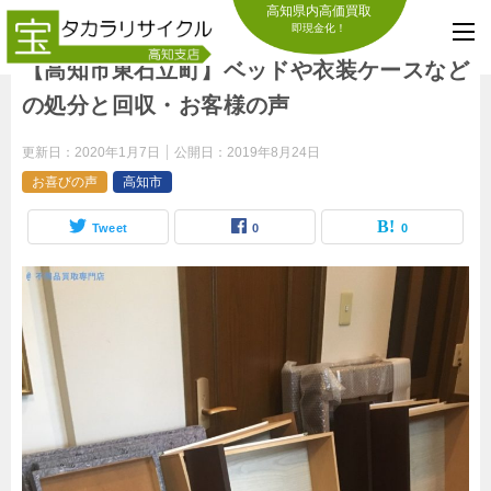
高知県内高価買取
即現金化！
【高知市東石立町】ベッドや衣装ケースなど
の処分と回収・お客様の声
更新日：
2020年1月7日
公開日：
2019年8月24日
お喜びの声
高知市
Tweet
0
0