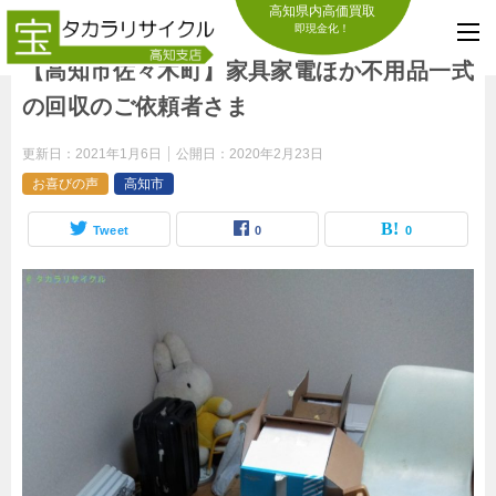
高知県内高価買取
即現金化！
【高知市佐々木町】家具家電ほか不用品一式
の回収のご依頼者さま
更新日：
2021年1月6日
公開日：
2020年2月23日
お喜びの声
高知市
Tweet
0
0